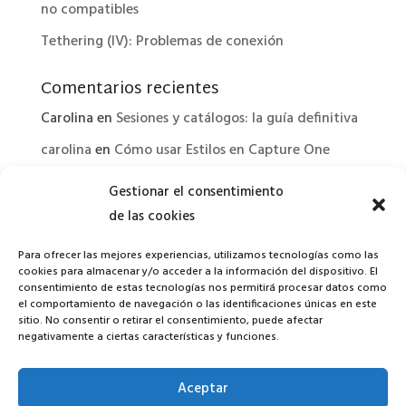
no compatibles
Tethering (IV): Problemas de conexión
Comentarios recientes
Carolina
en
Sesiones y catálogos: la guía definitiva
carolina
en
Cómo usar Estilos en Capture One
Capture One no reconoce la cámara: Tethering
Gestionar el consentimiento
(IV): - Capture One Trainer
en
Compatibilidades
de las cookies
con sistemas operativos
Para ofrecer las mejores experiencias, utilizamos tecnologías como las
Tethering (I): Conceptos básicos - Capture One
cookies para almacenar y/o acceder a la información del dispositivo. El
Trainer
en
Flujo de trabajo con sesiones
consentimiento de estas tecnologías nos permitirá procesar datos como
el comportamiento de navegación o las identificaciones únicas en este
Capture One Trainer
en
Novedades Capture One
sitio. No consentir o retirar el consentimiento, puede afectar
negativamente a ciertas características y funciones.
14.1
Aceptar