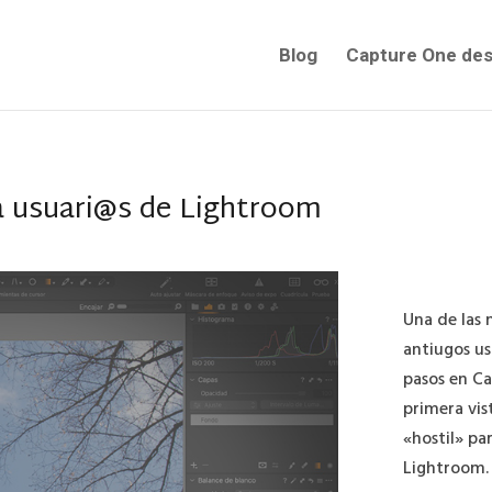
Blog
Capture One des
ra usuari@s de Lightroom
Una de las 
antiugos us
pasos en Ca
primera vi
«hostil» pa
Lightroom.